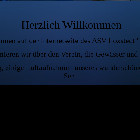
Herzlich Willkommen
men auf der Internetseite des ASV Loxstedt "S
rmieren wir über den Verein, die Gewässer und
, einige Luftaufnahmen unseres wunderschöne
See.