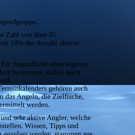
Jugendgruppe.
te Zahl von über 35
fast 10% der Anzahl aktiver
. Für Jugendliche ohne eigenes
irr bevorratet, sodass auch
ird.
-Terminkalenders gehören auch
 das Angeln, die Zielfische,
rmittelt werden.
 und sehr aktive Angler, welche
hstellen. Wissen, Tipps und
eg gegeben werden, stammen aus