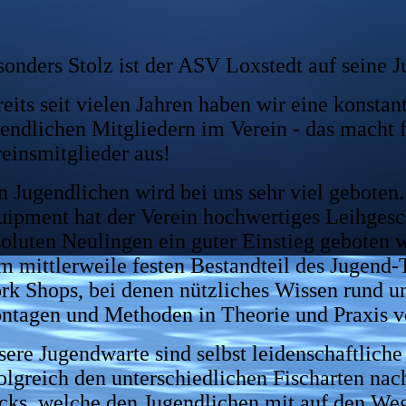
onders Stolz ist der ASV Loxstedt auf seine 
eits seit vielen Jahren haben wir eine konstan
endlichen Mitgliedern im Verein - das macht 
einsmitglieder aus!
 Jugendlichen wird bei uns sehr viel geboten
ipment hat der Verein hochwertiges Leihgesch
oluten Neulingen ein guter Einstieg geboten w
 mittlerweile festen Bestandteil des Jugend
k Shops, bei denen nützliches Wissen rund um
ntagen und Methoden in Theorie und Praxis ve
ere Jugendwarte sind selbst leidenschaftliche
olgreich den unterschiedlichen Fischarten nac
icks, welche den Jugendlichen mit auf den W