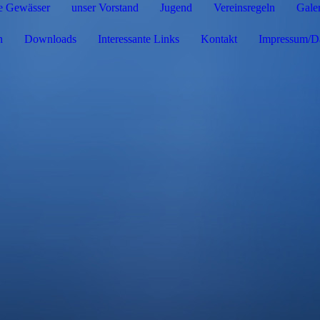
e Gewässer
unser Vorstand
Jugend
Vereinsregeln
Galer
n
Downloads
Interessante Links
Kontakt
Impressum/Da