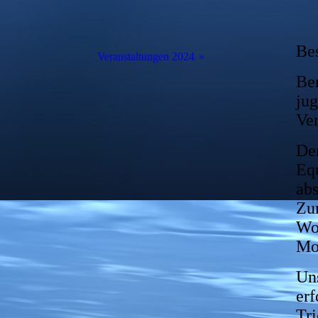
Bes
Veranstaltungen 2024
Ber
Work-Shop
jug
Ver
Osterangeln
Den
Freundschaftsangeln
Equ
Hegerunde 1
abs
Zum
Hegerunde 2
Wor
Mo
Königsangeln
Uns
Hegerunde 4
erf
Karpfenangeln
Tr