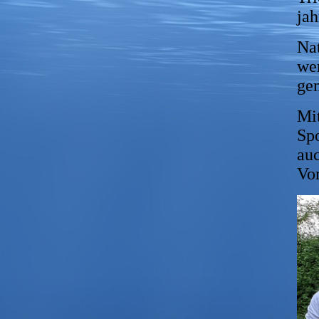
ja
Na
wer
ge
Mit
Spo
auc
Vor