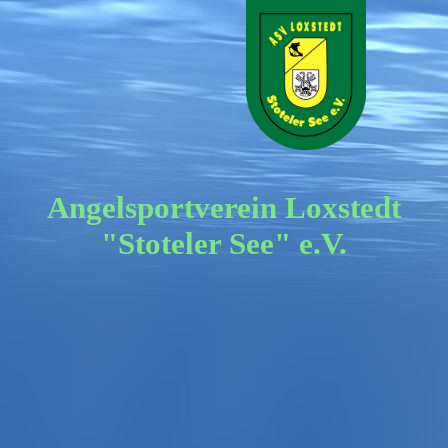
Angelsportverein Loxstedt
"Stoteler See" e.V.